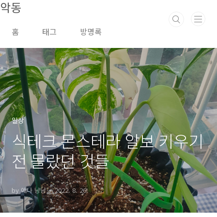
악동
본문 바로가기
홈
태그
방명록
일상
식테크 몬스테라 알보 키우기
전 몰랐던 것들
by 애나 냥냥
2022. 8. 26.