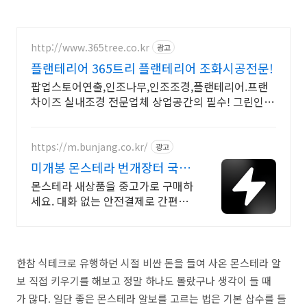
http://www.365tree.co.kr
광고
플랜테리어 365트리 플랜테리어 조화시공전문!
팝업스토어연출,인조나무,인조조경,플랜테리어.프랜
차이즈 실내조경 전문업체 상업공간의 필수! 그린인테
리어로 분위기 UP! 감성 포토죤
https://m.bunjang.co.kr/
광고
미개봉 몬스테라 번개장터 국내
최대 브랜드 중고거래
몬스테라 새상품을 중고가로 구매하
세요. 대화 없는 안전결제로 간편하
게! 전국 각지에서 올라오는 전국구
최다 상품 매일 10만 개 이상의 신규
상품 업로드
한참 식테크로 유행하던 시절 비싼 돈을 들여 사온 몬스테라 알
보 직접 키우기를 해보고 정말 하나도 몰랐구나 생각이 들 때
가 많다. 일단 좋은 몬스테라 알보를 고르는 법은 기본 삽수를 들