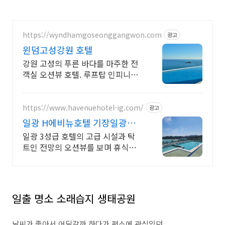
https://wyndhamgoseonggangwon.com
광고
윈덤고성강원 호텔
강원 고성의 푸른 바다를 마주한 전
객실 오션뷰 호텔. 루프탑 인피니티
풀과 다이닝
https://www.havenuehotel-ig.com/
광고
일광 H에비뉴호텔 기장일광점
뷔페식 조식 운영 중
일광 3성급 호텔의 고급 시설과 탁
트인 전망의 오션뷰를 보며 휴식을
취해보세요.
일출 명소 소래습지 생태공원
날씨가 좋아서 어딜갈까 하다가 평소에 관심있던,