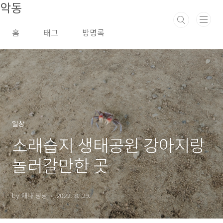
악동
본문 바로가기
홈
태그
방명록
일상
소래습지 생태공원 강아지랑
놀러갈만한 곳
by 애나 냥냥
2022. 8. 29.