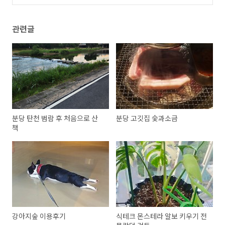
(0)
관련글
분당 탄천 범람 후 처음으로 산
분당 고깃집 숯과소금
책
강아지숲 이용후기
식테크 몬스테라 알보 키우기 전