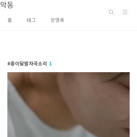
악동
본문 바로가기
홈
태그
방명록
종이달발자국소리
1