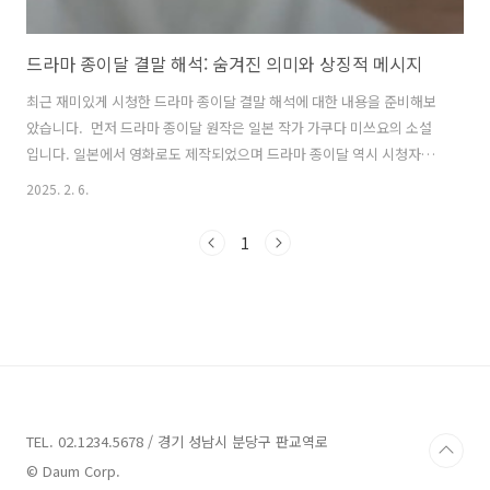
드라마 종이달 결말 해석: 숨겨진 의미와 상징적 메시지
최근 재미있게 시청한 드라마 종이달 결말 해석에 대한 내용을 준비해보
았습니다. 먼저 드라마 종이달 원작은 일본 작가 가쿠다 미쓰요의 소설
입니다. 일본에서 영화로도 제작되었으며 드라마 종이달 역시 시청자들
에게 강렬한 인상을 남긴 작품으로, 복잡한 감정선과 갈등을 중심으로 이
2025. 2. 6.
야기가 전개됩니다. 특히, 결말에서 주인공이 태국으로 떠나는 장면은 많
은 이들이 충격적으로 느꼈을 것입니다. 이 포스팅에서는 종이달의 결말
1
을 해석하고, 그 속에 담긴 심리적, 상징적 메시지를 살펴보겠습니다. 그
리고 주인공 김서형 배우는 2017년에 만들어진 일본 영화 종이달을 보고
큰 감명을 받고 한국에서 리메이크하고자 하는 열망을 품고, 6년 동안 판
권을 찾기 위해 노력했다고 합니다. 결국 드라마로 제작하게 되었으며,
김서형은 주인..
TEL. 02.1234.5678 / 경기 성남시 분당구 판교역로
© Daum Corp.