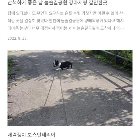
산책하기 좋은 날 늘솔길공원 강아지랑 갈만한곳
집에 있다보니 또 무언가 요구하는 슬픈 눈빛 귀찮지만 어쩔 수 없이 산
책갈 곳을 열심히 찾았다 인천에 늘솔길공원에 양떼목장이 있다고 해서
다녀옴 눈빛이 너무 애정해서 찍어봄 ㅎㅎ 늘솔길공원에 도착하니 역시
나 철퍼덩 ㅋㅋ 사실 이거는 더워서 누워있는 게 아니고 본인이 바라보는
2022. 8. 19.
곳으로 가고 싶은데 반대로 걸어가니 시위하느라 누워있는거에요. 아직
도 어리지만 더 어릴 때 원하는 곳으로 가줬더니 본인이 가고 싶은 곳이
아니면 일단 눕습니다. 그래도 버티면 보통 오긴 하는데 심할 경우는 가
서 들어줘야함.. 난 뒷쪽으로 갈 생각이 없다는 의지로 반대쪽을 바라보
고 누워버림 본능적으로 양에게 끌리는 순이 서로 눈싸움하고 있어요. 잠
깐 보고 냄새맡고 인사하고 가면 참 좋은데 한번 끌리기 시작하면 그 자
리에 망부석 모드 ㅋ..
매력쟁이 보스턴테리어