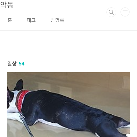
악동
본문 바로가기
홈
태그
방명록
일상
54