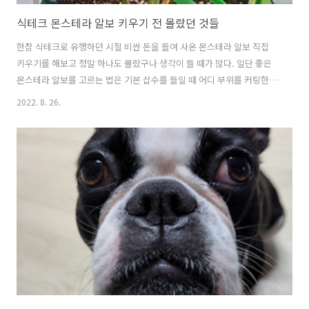
식테크 몬스테라 알보 키우기 전 몰랐던 것들
한참 식테크로 유행하던 시절 비싼 돈을 들여 사온 몬스테라 알보 직접
키우기를 해보고 정말 하나도 몰랐구나 생각이 들 때가 많다. 일단 좋은
몬스테라 알보를 고르는 법은 기본 삽수를 들일 때 어디 부위를 커팅한
것인지 알아야 하는데 탑, 미틀, 바텀으로 나뉘는데 저처럼 처음 키워보
2022. 8. 26.
는 사람이라면 초기 자본이 많이 들더라도 탑삽수를 추천해요. 대부분의
탑삽수는 기존 무늬가 좋다면 그대로 좋은 무늬의 새잎이 나오는 데 반해
서 다른 삽수는 기존 생장점에서 나오는 새잎에 무늬에 따라서 모체 무늬
가 좋더라도 갈릴 수 있기 때문이에요. 그리고 몬스테라 알보 탑, 바텀은
성장이 빠르기 때문인데요. 특히 미들 삽수의 경우는 성장이 제일 느린편
입니다. 식테크를 찾아보면 몬스테라 알보 중에서 가장 거래가 많은 게
미들 삽..