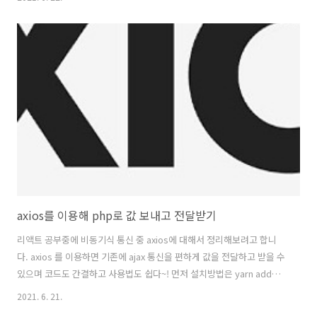
고가 많이 뜨냐... 적당히 노란 워닝은 넘어감.. 한번에 설치하고 바로 적
용할리가 없지 일단은 이리 저리 삽질하다가 겨우겨우 소스파일 보고 적
용했음.. // 한글 언어설정부분 import moment from 'moment'
import 'moment/locale/ko'; import { Calendar, Views,
momentLocalizer } from 'react-big-calendar..
axios를 이용해 php로 값 보내고 전달받기
리액트 공부중에 비동기식 통신 중 axios에 대해서 정리해보려고 합니
다. axios 를 이용하면 기존에 ajax 통신을 편하게 값을 전달하고 받을 수
있으며 코드도 간결하고 사용법도 쉽다~! 먼저 설치방법은 yarn add
axios 얀이 설치가 되어있지 않다면 npm install axios 로 설치 후에 상
2021. 6. 21.
단의 import axios from 'axios'; 로 불러온다. 기본적인 사용법은