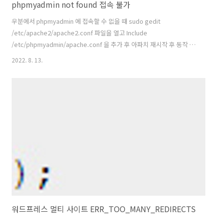
phpmyadmin not found 접속 불가
우분에서 phpmyadmin 에 접속할 수 없을 때 sudo gedit
/etc/apache2/apache2.conf 파일을 열고 Include
/etc/phpmyadmin/apache.conf 을 추가 후 아파치 재시작 후 동작 참
고
2022. 8. 13.
https://stackoverflow.com/questions/45284861/phpmyadmin-
not-found-on-ubuntu-server /phpmyadmin not found on ubuntu
server I am attempting to install both RStudio and phpmyadmin
on an ubuntu server from AWS. I have spun up a AWS server
using RStudio AMI which works s..
워드프레스 멀티 사이트 ERR_TOO_MANY_REDIRECTS