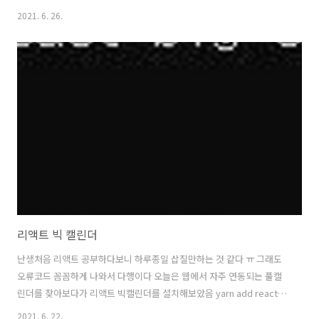
으로 자동 설치되었음 플러그인 항목을 보면 3번째에 있음 선택하고 메
2021. 6. 26.
타태그를 추가할 차례 메타 태그는 보통 사이트내의 정보를 표기하도록
되어있음 수동으로 등록하시는분들은 html 안에 사이 상단에 넣어주면
됨 마지막 남은 로봇파일은 사이트 권한 설정같은건데 웹마스터 도구에
서 다운로드가 가능함 위 화면에서다운로드를 하면됨 저 파일은 다시 티
스토리 메뉴에 있는 파일 업로드에 업로드 결과! 예전에는 쉽게 RSS 등
록 후에 며칠만에 반영이 되었는데 지금은 웹사이트에 등록했다고해서
언제 반영될지는 모르는 것 같..
리액트 빅 캘린더
난생처음 리액트 공부하다보니 하루종일 삽질만하는 것 같다 ㅠ 그래도
오류코드 꼼꼼하게 나와서 다행이다 오늘은 웹에서 자주 연동되는 풀캘
린더를 찾아보다가 리액트 빅캘린더를 설치해보았음 yarn add react-
big-calendar or npm install --save react-big-calendar 뭐이리 경
2021. 6. 22.