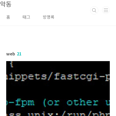
악동
본문 바로가기
홈
태그
방명록
web
21