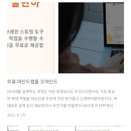
axios.post('접속 url', { 전송 데이터 }) .then(function (response) {
// 성공 }) .catch(function (error) { // 실패 }); } php 에서 데이터를 받
을 경우 $data = file_get_contents("php://input"); $json =..
무료 마인드맵을 깃마인드
데이터를 설계하는 과정은 어떤 과정보다도 우선시되면서도 가장 중요
한 뼈대 역활을 하는만큼 초반에 가장 번거롭고 신경써야할부분이다. 제
대로된 설계 없이 메모장이나 무언가를 만들면서 DB구조가 바뀌게되면
하나만 바꾸게되는 경우보다 관련된 여러개를 수정해야할 경우가 많다.
2021. 6. 19.
그래서 초기 작업보다 더 많은 시간이 걸리는 비효율적인 일이 될 것이
다. 이러한 데이터관리 마인드맵등을 무료로 해주는 깃마인드를 소개해