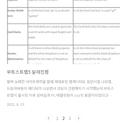
보려고 한다. 한국어 지원은 물론 수 많은 무료 템플릿도 제공하며, 온라
인에서 실시간으로 저장된다! 주소는 https://gitmind.com/kr/
GitMind - 무료 온라인 마인드 맵 도구 GitMind는 브레인 스토밍, 프로
젝트 계획, 개발, 행동 및 기타 창의적인 작업을위한 무료 온라인 마인드
맵 ..
부트스트랩5 달라진점
벌써 오래전 사이트제작을 할때 제대로된 웹에디터도 없던시절 나모웹,
드림위버등의 에디터가 나오면서 코딩이 간편해지기 시작했는데 부트스
트랩이 출시된 이후 모바일과 PC 테블릿등의 css의 표준이되었다고해
도 과언이 아닌데요. 먼저, 부스트스트랩5의 특징은 IE버전의 지원을 종
2021. 6. 15.
료했습니다. 웹사이트 제작을 하다보면 항상 벽이되는 IE죠.. 사실 주위
에 사용하는분들은 거의 없는데 항상 IE테스트 후 따로 예외처리 및 코딩
1
2
3
을 해줘야하는 불편함이 있었죠. 일단 다른분 내용에서 가져온 차이점 정