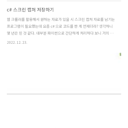
c# 스크린 캡처 저장하기
웹 크롤러를 활용해서 원하는 자료가 있을 시 스크린 캡처 자료를 남기는
프로그램이 필요했는데 요즘 c# 으로 코드를 짠 게 언제더라? 생각하니
몇 년은 된 것 같다. 대부분 파이썬으로 간단하게 처리하다 보니 거의 쓰
임이 없긴 없었지만, 이번에는 c#으로만들어봤다. 웹 크롤러 부분은 빼
2022. 12. 23.
고 스크린 캡처 함수만 작성 기본적으로 기능 테스트만 할 거라서 테스트
용 버튼을 하나 올려준다! 폼은 거의 버튼 하나만 들어가기 떄문에 폼 크
기 설정은 300, 200으로 작게 설정하였다. 버튼을 클릭 시 기본 폼은 보
이지 않은 상태에서 스크린 캡처 전체를 찍어야 하기 때문에 투명하게 폼
을 변경하고 기준점을 변경해준 후 현재 윈도우 해상도 크기로 맞춰준다.
this.Opacity = 0; this.Location = new ..