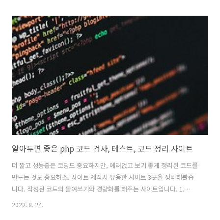
다. 체크 박스 아래쪽에 있음! 에디터를 열고 파이 테서렉트를 설치 pip
install pytesseract 설치 후 언어팩이 설치되었는지 확인합니다.
import pytesseract pytesseract.pytesseract.tesseract_cmd =
r'E:/Tesseract-OCR/tesseract.exe';
print(pytesseract.get_languages(config='')) 저는 테서렉트를 E드
라이브..
알아두면 좋은 php 코드 검사, 테스트, 코드 정리 사이트
더 짧고 성능좋은 코딩도 중요하지만, 에러없고 보기 좋게 정리된 코드를
만드는 것도 중요하죠. 사이트 제작시 유용한 사이트 3곳을 정리해봤습
니다. 작성된 코드의 들여쓰기와 경량화를 해주는 사이트입니다. 1.
https://prettydiff.com/?m=beautify Pretty Diff - The difference
2022. 8. 24.
tool ↑ ↑ ↔ prettydiff.com 아래는 작성된 php 코드 문법을 검사해