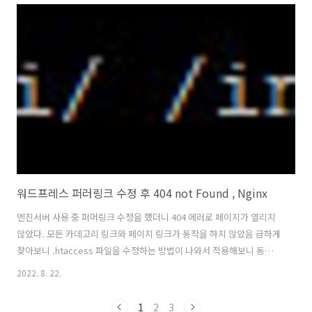
줍니다. 특히 중간에 세미콜론 같은 거 중간에 빼먹는 경우 많은데 몇 번
째 줄에 코드가 잘못되어있는지 알려주니 유용합니다. 2.
https://kr.piliapp.com/php-syntax-check/ PHP 코드의 문법 체크
kr.piliapp.com 아래는 php 코드를 브라우저 상에서 테스트할 수 ..
워드프레스 퍼러링크 수정 후 404 not Found , Nginx
엔진서버 사용 중 퍼머링크 수정을 했더니 404 에러로 페이지가 열리지
않았다. 모든 카데고리 링크와 페이지 링크가 동작을 하지 않았음 급하게
찾아보니 .htaccess 파일을 수정하는 방법이 나와서 적용해보니 동작
안함 ㅠㅠ 제 NGINX의 경우는 default 파일 서버 설정 부분을 수정 후 동
2022. 8. 22.
작하였다. location / { try_files $uri $uri/ /index.php?$args; } 수정
후 service nginx restart NGINX 서버의 경우 default 파일을 이렇게
1
2
3