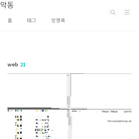
악동
본문 바로가기
홈
태그
방명록
web
21