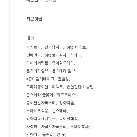
최근댓글
태그
티싀토리
관리합시다
php 테스트
깃마인드
php코드검사
식테크
파이테서렉트
종이달드라마
몬스테라알보
몬스테라 알보
#종이달리메이크
만월경
드라마종이달
리액트
온열질환 예방법
몬스테라 물꽂이
워드프레스
종이달발자국소리
강아지숲
소화제부작용
몬스테라
강아지랑갈만한곳
종이달해석
사랑하는사람발자국소리
소화제효과
강아지랑 놀러갈만한 곳