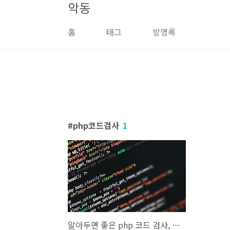
악동
본문 바로가기
홈
태그
방명록
php코드검사
1
알아두면 좋은 php 코드 검사, 테스트, 코드 정리 사이트