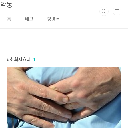
악동
본문 바로가기
홈
태그
방명록
소화제효과
1