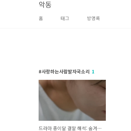
악동
본문 바로가기
홈
태그
방명록
사랑하는사람발자국소리
1
드라마 종이달 결말 해석: 숨겨진 의미와 상징적 메시지