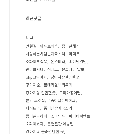
최근댓글
태그
만월경
워드프레스
종이달해석
사랑하는사람발자국소리
리액트
소화제부작용
몬스테라
종이달결말
관리합시다
식테크
몬스테라 알보
php코드검사
강아지랑갈만한곳
강아지숲
몬테라알보키우기
강아지랑 갈만한곳
드라마종이달
분당 고깃집
#종이달리메이크
티싀토리
종이달발자국소리
종이달드라마
깃마인드
파이테서렉트
소화제효과
온열질환 예방법
강아지랑 놀러갈만한 곳