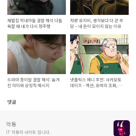
재벌집 막내아들 결말 해석 다들
차량 유지비, 생각보다 더 큰 부
욕할 때 내가 다시 정주행
담 – 내 돈이 모이지 않는 이유
드라마 종이달 결말 해석: 숨겨
넷플릭스 애니 추천: 사카모토
진 의미와 상징적 메시지
데이즈 - 액션, 유머의 조화, 특
별출연 슬램덩크 안선생
댓글
악동
IT 악동의 사이트 입니다.