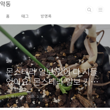
악동
본문 바로가기
홈
태그
방명록
일상
몬스테라 알보 잎이 다 시들
었어요! 몬스테라 알보 키우
기 및 회생 방법 정리
by 애나 냥냥
2025. 2. 11.