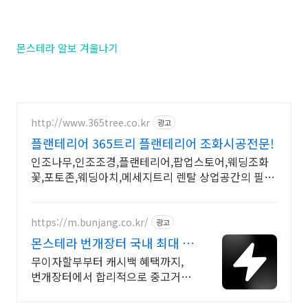
몬스테라 알보 겨울나기
http://www.365tree.co.kr
광고
플랜테리어 365트리 플랜테리어 조화시공전문!
인조나무,인조조경,플랜테리어,팝업스토어,웨딩조화
꽃,포토존,웨딩아치,메세지트리 렌탈 상업공간의 필
수! 그린인테리어로 분위기 UP! 감성 포토죤
https://m.bunjang.co.kr/
광고
몬스테라 번개장터 국내 최대 브
랜드 중고거래
무이자할부부터 캐시백 혜택까지,
번개장터에서 합리적으로 중고거래
하세요 전국 각지에서 올라오는 전
국구 최다 상품 매일 10만 개 이상의