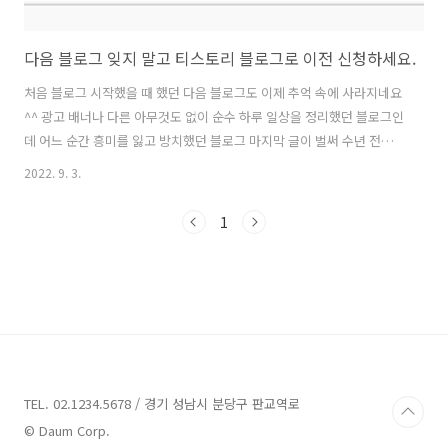
다음 블로그 잊지 말고 티스토리 블로그로 이전 신청하세요.
처음 블로그 시작했을 때 했던 다음 블로그도 이제 추억 속에 사라지네요
^^ 광고 배너나 다른 아무것도 없이 순수 하루 일상을 정리했던 블로그인
데 어느 순간 흥미를 잃고 방치했던 블로그 마지막 글이 벌써 수년 전이
네요. 다음 아이다가 예전에는 여러 개를 만들었던 것 같은데 지금은 메
2022. 9. 3.
일로도 잘 안 써서 완전히 백업도 못 받고 그냥 소멸할 뻔... 다음 블로그
로 접속하신 후 신청하시면 됩니다. 9월 30일 서비스 종료 전까지 기존
1
데이터를 백업 신청하시거나 티스토리 블로그로 이전 신청이 가능합니
다. 우측 티스토리 이전 신청 바로가기를 누르시면 됩니다. 저는 먼저 신
청을 해놔서 티스토리 블로그로 이전 신청이 진행 중입니다. 라고 떠 있
습니다. 티스토리 블로그 이전 신청하기 전 그동안 썼던 다음 블로그 글
을 다시..
TEL. 02.1234.5678 / 경기 성남시 분당구 판교역로
© Daum Corp.