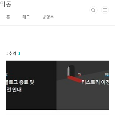
악동
본문 바로가기
홈
태그
방명록
추억
1