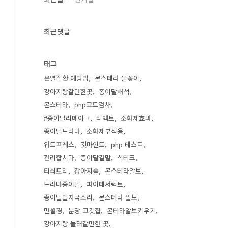
최근댓글
태그
온열질환 예방법
몬스테라 물꽂이
강아지랑갈만한곳
종이달해석
몬스테라
php코드검사
#종이달리메이크
리액트
소화제효과
종이달드라마
소화제부작용
워드프레스
깃마인드
php 테스트
관리합시다
종이달결말
식테크
티싀토리
강아지숲
몬스테라알보
드라마종이달
파이테서렉트
종이달발자국소리
몬스테라 알보
만월경
분당 고깃집
몬테라알보키우기
강아지랑 놀러갈만한 곳