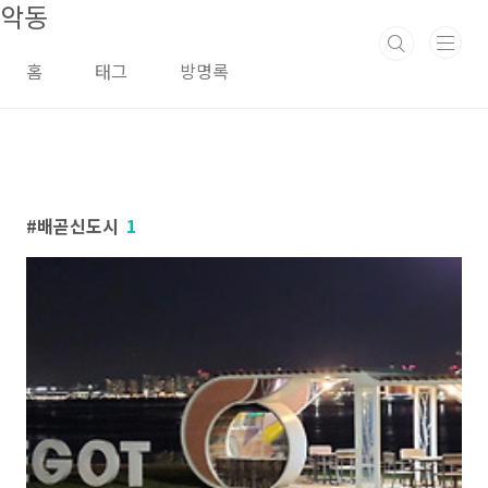
악동
본문 바로가기
홈
태그
방명록
배곧신도시
1